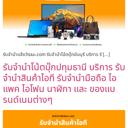
รับจํานําแจ้งวัฒนะ.com รับจำนำโน้ตบุ๊กมีนบุรี บริการ รั […]
รับจำนำโน้ตบุ๊กปทุมธานี บริการ รับ
จำนำสินค้าไอที รับจำนำมือถือ ไอ
แพค ไอโฟน นาฬิกา และ ของแบ
รนด์เนมต่างๆ