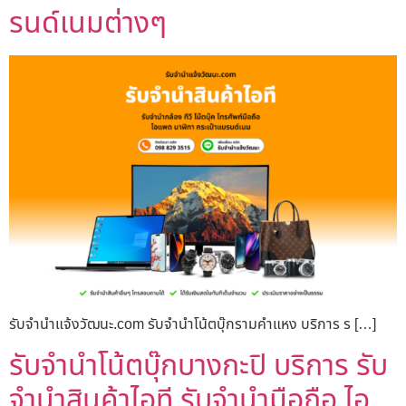
รนด์เนมต่างๆ
รับจํานําแจ้งวัฒนะ.com รับจำนำโน้ตบุ๊กรามคำแหง บริการ ร […]
รับจำนำโน้ตบุ๊กบางกะปิ บริการ รับ
จำนำสินค้าไอที รับจำนำมือถือ ไอ