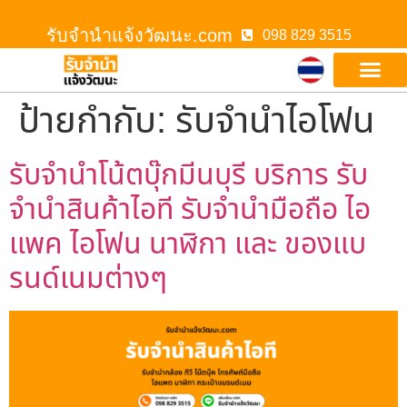
รับจํานําแจ้งวัฒนะ.com
098 829 3515
ป้ายกำกับ:
รับจำนำไอโฟน
รับจำนำโน้ตบุ๊กมีนบุรี บริการ รับ
จำนำสินค้าไอที รับจำนำมือถือ ไอ
แพค ไอโฟน นาฬิกา และ ของแบ
รนด์เนมต่างๆ