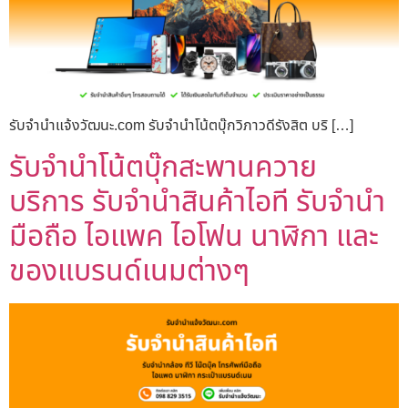
รับจํานําแจ้งวัฒนะ.com รับจำนำโน้ตบุ๊กวิภาวดีรังสิต บริ […]
รับจำนำโน้ตบุ๊กสะพานควาย
บริการ รับจำนำสินค้าไอที รับจำนำ
มือถือ ไอแพค ไอโฟน นาฬิกา และ
ของแบรนด์เนมต่างๆ