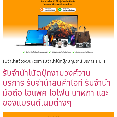
รับจํานําแจ้งวัฒนะ.com รับจำนำโน้ตบุ๊กปทุมธานี บริการ ร […]
รับจำนำโน้ตบุ๊กงามวงศ์วาน
บริการ รับจำนำสินค้าไอที รับจำนำ
มือถือ ไอแพค ไอโฟน นาฬิกา และ
ของแบรนด์เนมต่างๆ