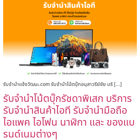
รับจํานําแจ้งวัฒนะ.com รับจำนำโน้ตบุ๊กอนุสาวรีย์ชัย บริ […]
รับจำนำโน้ตบุ๊กรัชดาพิเสก บริการ
รับจำนำสินค้าไอที รับจำนำมือถือ
ไอแพค ไอโฟน นาฬิกา และ ของแบ
รนด์เนมต่างๆ