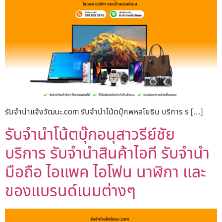
รับจํานําแจ้งวัฒนะ.com รับจำนำโน้ตบุ๊กพหลโยธิน บริการ ร […]
รับจำนำโน้ตบุ๊กอนุสาวรีย์ชัย
บริการ รับจำนำสินค้าไอที รับจำนำ
มือถือ ไอแพค ไอโฟน นาฬิกา และ
ของแบรนด์เนมต่างๆ