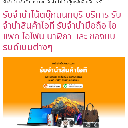
รับจํานําแจ้งวัฒนะ.com รับจำนำโน้ตบุ๊กหลักสี่ บริการ รั […]
รับจำนำโน้ตบุ๊กนนทบุรี บริการ รับ
จำนำสินค้าไอที รับจำนำมือถือ ไอ
แพค ไอโฟน นาฬิกา และ ของแบ
รนด์เนมต่างๆ