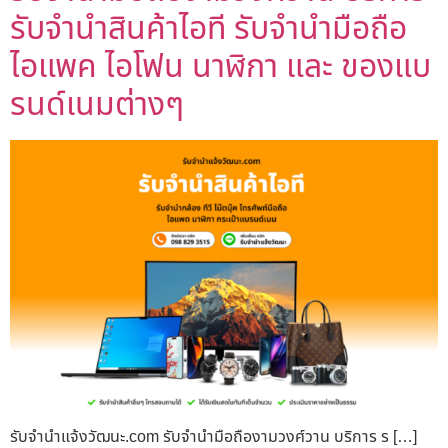
รับจำนำสินค้าไอที รับจำนำมือถือ
ไอแพค ไอโฟน นาฬิกา และ ของแบ
รนด์เนมต่างๆ
รับจํานําแจ้งวัฒนะ.com รับจำนำมือถืองามวงศ์วาน บริการ ร […]