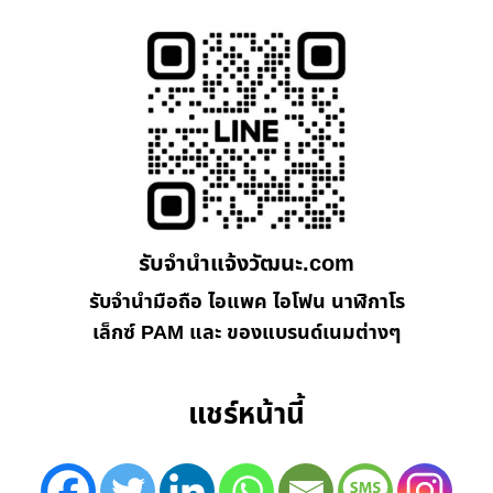
รับจํานําแจ้งวัฒนะ.com
รับจำนำมือถือ ไอแพค ไอโฟน นาฬิกาโร
เล็กซ์ PAM และ ของแบรนด์เนมต่างๆ
แชร์หน้านี้