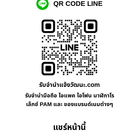
QR CODE LINE
รับจํานําแจ้งวัฒนะ.com
รับจำนำมือถือ ไอแพค ไอโฟน นาฬิกาโร
เล็กซ์ PAM และ ของแบรนด์เนมต่างๆ
แชร์หน้านี้