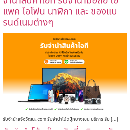
จำนำสินค้าไอที รับจำนำมือถือ ไอ
แพค ไอโฟน นาฬิกา และ ของแบ
รนด์เนมต่างๆ
รับจํานําแจ้งวัฒนะ.com รับจำนำโน้ตบุ๊กบางเขน บริการ รับ […]