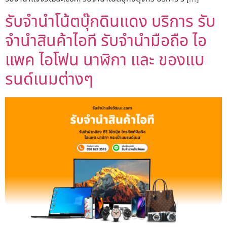
รับจำนำโน้ตบุ๊กดินแดง บริการ รับ
จำนำสินค้าไอที รับจำนำมือถือ ไอ
แพค ไอโฟน นาฬิกา และ ของแบ
รนด์เนมต่างๆ