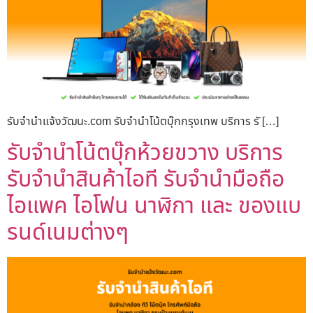
รับจํานําแจ้งวัฒนะ.com รับจำนำโน้ตบุ๊กกรุงเทพ บริการ รั […]
รับจำนำโน้ตบุ๊กห้วยขวาง บริการ
รับจำนำสินค้าไอที รับจำนำมือถือ
ไอแพค ไอโฟน นาฬิกา และ ของแบ
รนด์เนมต่างๆ