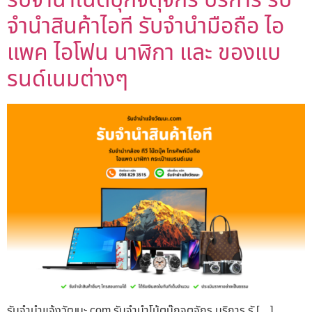
จำนำสินค้าไอที รับจำนำมือถือ ไอ
แพค ไอโฟน นาฬิกา และ ของแบ
รนด์เนมต่างๆ
รับจํานําแจ้งวัฒนะ.com รับจำนำโน้ตบุ๊กจตุจักร บริการ รั […]