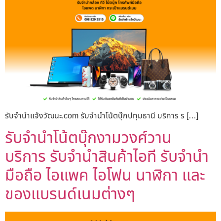
รับจํานําแจ้งวัฒนะ.com รับจำนำโน้ตบุ๊กปทุมธานี บริการ ร […]
รับจำนำโน้ตบุ๊กงามวงศ์วาน
บริการ รับจำนำสินค้าไอที รับจำนำ
มือถือ ไอแพค ไอโฟน นาฬิกา และ
ของแบรนด์เนมต่างๆ