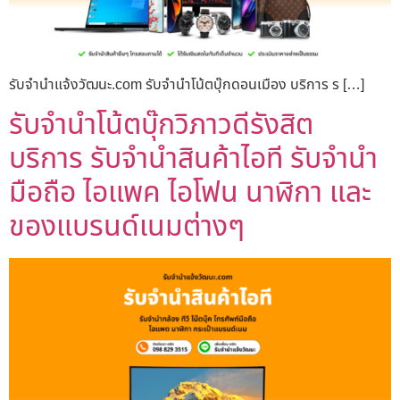
รับจํานําแจ้งวัฒนะ.com รับจำนำโน้ตบุ๊กดอนเมือง บริการ ร […]
รับจำนำโน้ตบุ๊กวิภาวดีรังสิต
บริการ รับจำนำสินค้าไอที รับจำนำ
มือถือ ไอแพค ไอโฟน นาฬิกา และ
ของแบรนด์เนมต่างๆ