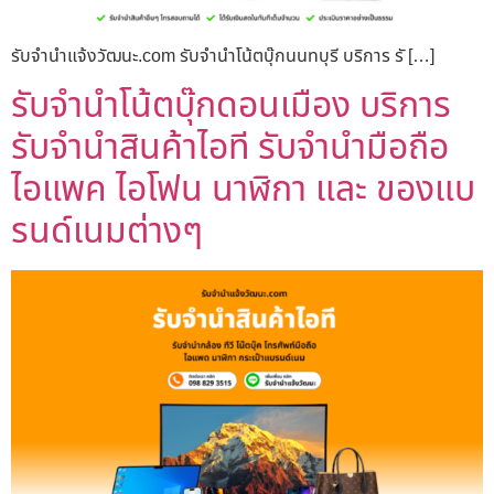
รับจํานําแจ้งวัฒนะ.com รับจำนำโน้ตบุ๊กนนทบุรี บริการ รั […]
รับจำนำโน้ตบุ๊กดอนเมือง บริการ
รับจำนำสินค้าไอที รับจำนำมือถือ
ไอแพค ไอโฟน นาฬิกา และ ของแบ
รนด์เนมต่างๆ