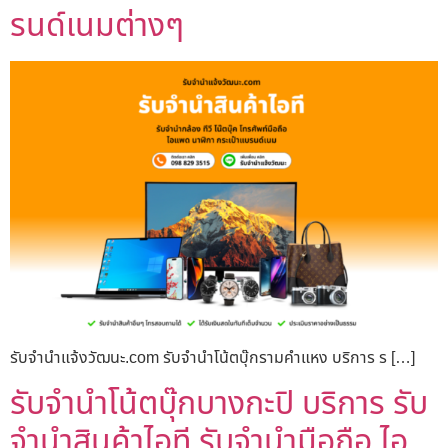
รนด์เนมต่างๆ
รับจํานําแจ้งวัฒนะ.com รับจำนำโน้ตบุ๊กรามคำแหง บริการ ร […]
รับจำนำโน้ตบุ๊กบางกะปิ บริการ รับ
จำนำสินค้าไอที รับจำนำมือถือ ไอ