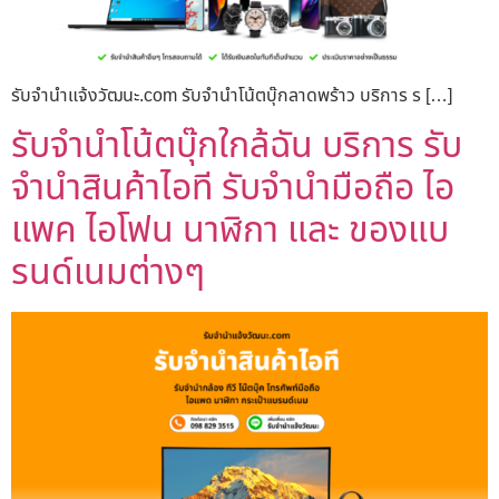
รับจํานําแจ้งวัฒนะ.com รับจำนำโน้ตบุ๊กลาดพร้าว บริการ ร […]
รับจำนำโน้ตบุ๊กใกล้ฉัน บริการ รับ
จำนำสินค้าไอที รับจำนำมือถือ ไอ
แพค ไอโฟน นาฬิกา และ ของแบ
รนด์เนมต่างๆ