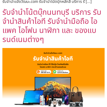
รับจํานําแจ้งวัฒนะ.com รับจำนำโน้ตบุ๊กหลักสี่ บริการ รั […]
รับจำนำโน้ตบุ๊กนนทบุรี บริการ รับ
จำนำสินค้าไอที รับจำนำมือถือ ไอ
แพค ไอโฟน นาฬิกา และ ของแบ
รนด์เนมต่างๆ