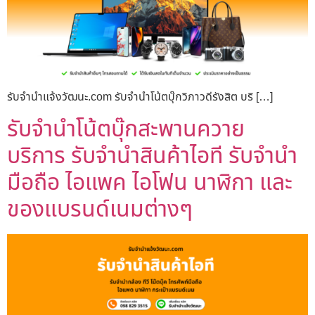
รับจํานําแจ้งวัฒนะ.com รับจำนำโน้ตบุ๊กวิภาวดีรังสิต บริ […]
รับจำนำโน้ตบุ๊กสะพานควาย
บริการ รับจำนำสินค้าไอที รับจำนำ
มือถือ ไอแพค ไอโฟน นาฬิกา และ
ของแบรนด์เนมต่างๆ