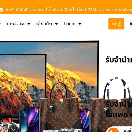
รับจำนำมือถือ ไอแพค ไอโฟน นาฬิกาโรเล็กซ์ PAM และ ของแบรนด์เน
บทความ
เกี่ยวกับ
Login
เมนู
รับจําน
รั
รับจำนำก
ไอแพด น
ติดต