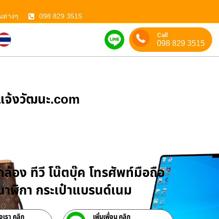
มต่างๆ
098 829 3515
Call
098 829 3515
ําแจ้งวัฒนะ.com
บจำนำสินค้าไอที
ล้อง ทีวี โน๊ตบุ๊ค โทรศัพท์มือถือ
าฬิกา กระเป๋าแบรนด์เนม
่อเรา คลิก
เพิ่มเพื่อน คลิก