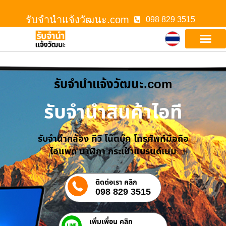
รับจํานําแจ้งวัฒนะ.com
098 829 3515
รับจํานําแจ้งวัฒนะ.com
รับจำนำสินค้าไอที
รับจำนำกล้อง ทีวี โน๊ตบุ๊ค โทรศัพท์มือถือ
ไอแพด นาฬิกา กระเป๋าแบรนด์เนม
ติดต่อเรา คลิก
098 829 3515
เพิ่มเพื่อน คลิก