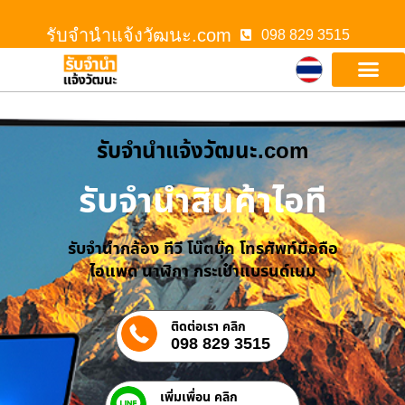
รับจํานําแจ้งวัฒนะ.com
098 829 3515
รับจํานําแจ้งวัฒนะ.com
รับจำนำสินค้าไอที
รับจำนำกล้อง ทีวี โน๊ตบุ๊ค โทรศัพท์มือถือ
ไอแพด นาฬิกา กระเป๋าแบรนด์เนม
ติดต่อเรา คลิก
098 829 3515
เพิ่มเพื่อน คลิก