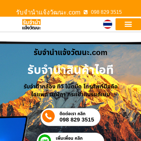
รับจํานําแจ้งวัฒนะ.com
098 829 3515
รับจํานําแจ้งวัฒนะ.com
รับจำนำสินค้าไอที
รับจำนำกล้อง ทีวี โน๊ตบุ๊ค โทรศัพท์มือถือ
ไอแพด นาฬิกา กระเป๋าแบรนด์เนม
ติดต่อเรา คลิก
098 829 3515
เพิ่มเพื่อน คลิก