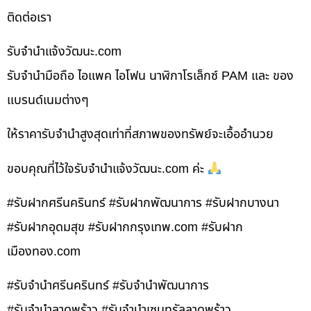
ติดต่อเรา
รับจํานําแจ้งวัฒนะ.com
รับจำนำมือถือ ไอแพค ไอโฟน นาฬิกาโรเล็กซ์ PAM และ ของ
แบรนด์เนมต่างๆ
ให้ราคารับจำนำสูงสุดเท่าที่สภาพของทรัพย์จะเอื้ออำนวย
ขอบคุณที่ไว้ใจรับจำนำแจ้งวัฒนะ.com ค่ะ
#รับฝากศรีนครินทร์ #รับฝากพัฒนาการ #รับฝากบางนา
#รับฝากอุดมสุข #รับฝากกรุงเทพ.com #รับฝาก
เมืองทอง.com
#รับจำนำศรีนครินทร์ #รับจำนำพัฒนาการ
#รับจำนำลาดพร้าว #รับจำนำเซนทรัลลาดพร้าว