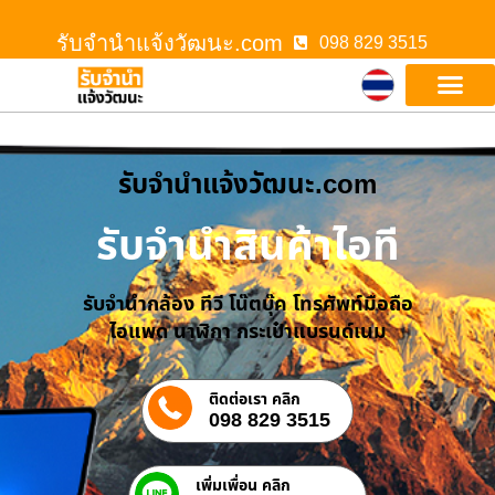
รับจํานําแจ้งวัฒนะ.com
098 829 3515
รับจํานําแจ้งวัฒนะ.com
รับจำนำสินค้าไอที
รับจำนำกล้อง ทีวี โน๊ตบุ๊ค โทรศัพท์มือถือ
ไอแพด นาฬิกา กระเป๋าแบรนด์เนม
ติดต่อเรา คลิก
098 829 3515
เพิ่มเพื่อน คลิก