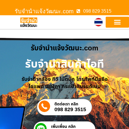
รับจํานําแจ้งวัฒนะ.com
098 829 3515
รับจํานําแจ้งวัฒนะ.com
รับจำนำสินค้าไอที
รับจำนำกล้อง ทีวี โน๊ตบุ๊ค โทรศัพท์มือถือ
ไอแพด นาฬิกา กระเป๋าแบรนด์เนม
ติดต่อเรา คลิก
098 829 3515
เพิ่มเพื่อน คลิก