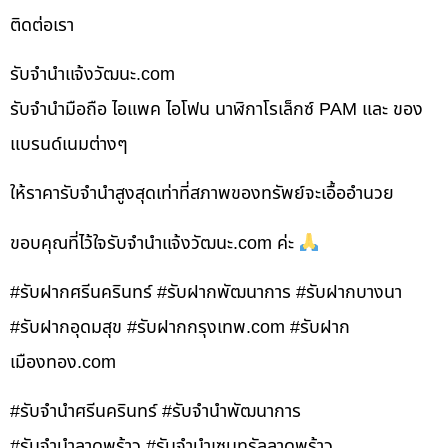
ติดต่อเรา
รับจํานําแจ้งวัฒนะ.com
รับจำนำมือถือ ไอแพค ไอโฟน นาฬิกาโรเล็กซ์ PAM และ ของ
แบรนด์เนมต่างๆ
ให้ราคารับจำนำสูงสุดเท่าที่สภาพของทรัพย์จะเอื้ออำนวย
ขอบคุณที่ไว้ใจรับจำนำแจ้งวัฒนะ.com ค่ะ
#รับฝากศรีนครินทร์ #รับฝากพัฒนาการ #รับฝากบางนา
#รับฝากอุดมสุข #รับฝากกรุงเทพ.com #รับฝาก
เมืองทอง.com
#รับจำนำศรีนครินทร์ #รับจำนำพัฒนาการ
#รับจำนำลาดพร้าว #รับจำนำเซนทรัลลาดพร้าว