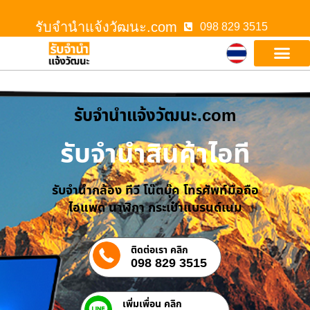
รับจํานําแจ้งวัฒนะ.com
098 829 3515
รับจํานําแจ้งวัฒนะ.com
รับจำนำสินค้าไอที
รับจำนำกล้อง ทีวี โน๊ตบุ๊ค โทรศัพท์มือถือ
ไอแพด นาฬิกา กระเป๋าแบรนด์เนม
ติดต่อเรา คลิก
098 829 3515
เพิ่มเพื่อน คลิก