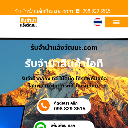
รับจํานําแจ้งวัฒนะ.com
098 829 3515
รับจํานําแจ้งวัฒนะ.com
รับจำนำสินค้าไอที
รับจำนำกล้อง ทีวี โน๊ตบุ๊ค โทรศัพท์มือถือ
ไอแพด นาฬิกา กระเป๋าแบรนด์เนม
ติดต่อเรา คลิก
098 829 3515
เพิ่มเพื่อน คลิก