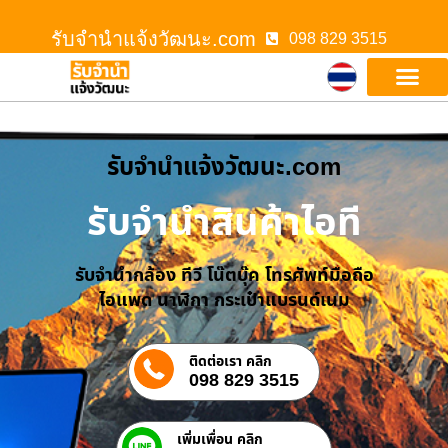
รับจํานําแจ้งวัฒนะ.com
098 829 3515
รับจํานําแจ้งวัฒนะ.com
รับจำนำสินค้าไอที
รับจำนำกล้อง ทีวี โน๊ตบุ๊ค โทรศัพท์มือถือ
ไอแพด นาฬิกา กระเป๋าแบรนด์เนม
ติดต่อเรา คลิก
098 829 3515
เพิ่มเพื่อน คลิก