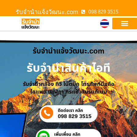
รับจํานําแจ้งวัฒนะ.com
098 829 3515
รับจํานําแจ้งวัฒนะ.com
รับจำนำสินค้าไอที
รับจำนำกล้อง ทีวี โน๊ตบุ๊ค โทรศัพท์มือถือ
ไอแพด นาฬิกา กระเป๋าแบรนด์เนม
ติดต่อเรา คลิก
098 829 3515
เพิ่มเพื่อน คลิก