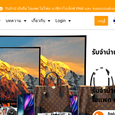
รับจำนำมือถือ ไอแพค ไอโฟน นาฬิกาโรเล็กซ์ PAM และ ของแบรนด์เน
บทความ
เกี่ยวกับ
Login
เมนู
รับจําน
รั
รับจำนำก
ไอแพด น
ติดต