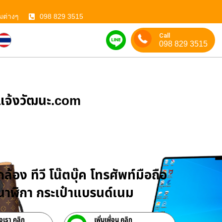
มต่างๆ
098 829 3515
Call
098 829 3515
ําแจ้งวัฒนะ.com
บจำนำสินค้าไอที
ล้อง ทีวี โน๊ตบุ๊ค โทรศัพท์มือถือ
าฬิกา กระเป๋าแบรนด์เนม
่อเรา คลิก
เพิ่มเพื่อน คลิก