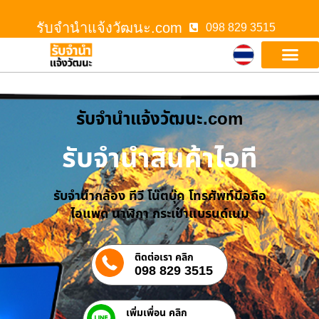
รับจํานําแจ้งวัฒนะ.com
098 829 3515
รับจํานําแจ้งวัฒนะ.com
รับจำนำสินค้าไอที
รับจำนำกล้อง ทีวี โน๊ตบุ๊ค โทรศัพท์มือถือ
ไอแพด นาฬิกา กระเป๋าแบรนด์เนม
ติดต่อเรา คลิก
098 829 3515
เพิ่มเพื่อน คลิก