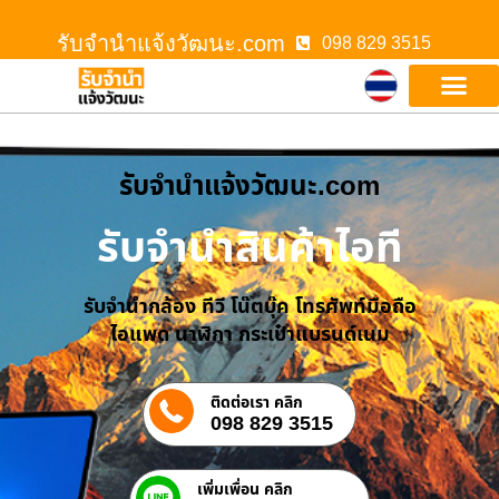
รับจํานําแจ้งวัฒนะ.com
098 829 3515
รับจํานําแจ้งวัฒนะ.com
รับจำนำสินค้าไอที
รับจำนำกล้อง ทีวี โน๊ตบุ๊ค โทรศัพท์มือถือ
ไอแพด นาฬิกา กระเป๋าแบรนด์เนม
ติดต่อเรา คลิก
098 829 3515
เพิ่มเพื่อน คลิก