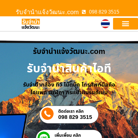
รับจํานําแจ้งวัฒนะ.com
098 829 3515
รับจํานําแจ้งวัฒนะ.com
รับจำนำสินค้าไอที
รับจำนำกล้อง ทีวี โน๊ตบุ๊ค โทรศัพท์มือถือ
ไอแพด นาฬิกา กระเป๋าแบรนด์เนม
ติดต่อเรา คลิก
098 829 3515
เพิ่มเพื่อน คลิก