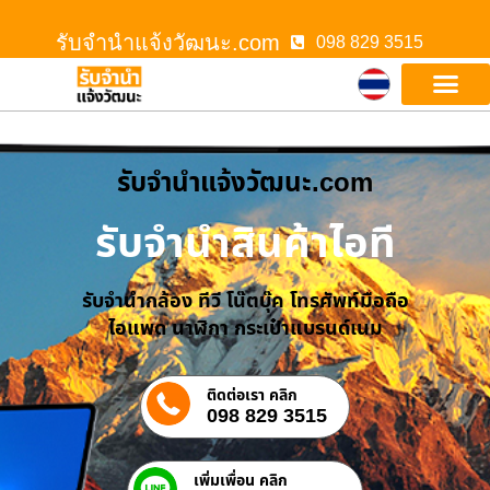
รับจํานําแจ้งวัฒนะ.com
098 829 3515
รับจํานําแจ้งวัฒนะ.com
รับจำนำสินค้าไอที
รับจำนำกล้อง ทีวี โน๊ตบุ๊ค โทรศัพท์มือถือ
ไอแพด นาฬิกา กระเป๋าแบรนด์เนม
ติดต่อเรา คลิก
098 829 3515
เพิ่มเพื่อน คลิก