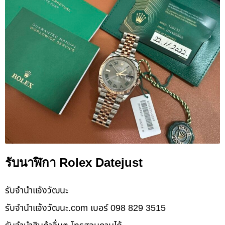
รับนาฬิกา Rolex Datejust
รับจํานําแจ้งวัฒนะ
รับจํานําแจ้งวัฒนะ.com เบอร์ 098 829 3515