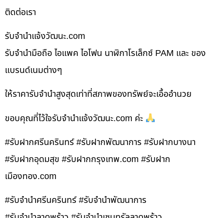
ติดต่อเรา
รับจํานําแจ้งวัฒนะ.com
รับจำนำมือถือ ไอแพค ไอโฟน นาฬิกาโรเล็กซ์ PAM และ ของ
แบรนด์เนมต่างๆ
ให้ราคารับจำนำสูงสุดเท่าที่สภาพของทรัพย์จะเอื้ออำนวย
ขอบคุณที่ไว้ใจรับจำนำแจ้งวัฒนะ.com ค่ะ
#รับฝากศรีนครินทร์ #รับฝากพัฒนาการ #รับฝากบางนา
#รับฝากอุดมสุข #รับฝากกรุงเทพ.com #รับฝาก
เมืองทอง.com
#รับจำนำศรีนครินทร์ #รับจำนำพัฒนาการ
#รับจำนำลาดพร้าว #รับจำนำเซนทรัลลาดพร้าว