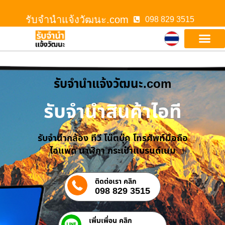
รับจํานําแจ้งวัฒนะ.com
098 829 3515
รับจํานําแจ้งวัฒนะ.com
รับจำนำสินค้าไอที
รับจำนำกล้อง ทีวี โน๊ตบุ๊ค โทรศัพท์มือถือ
ไอแพด นาฬิกา กระเป๋าแบรนด์เนม
ติดต่อเรา คลิก
098 829 3515
เพิ่มเพื่อน คลิก