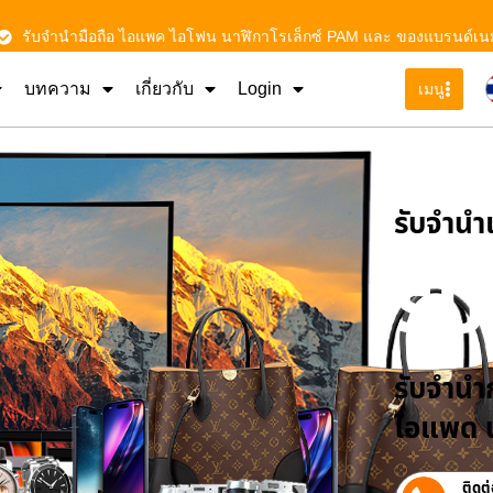
รับจำนำมือถือ ไอแพค ไอโฟน นาฬิกาโรเล็กซ์ PAM และ ของแบรนด์เน
บทความ
เกี่ยวกับ
Login
เมนู
รับจําน
รั
รับจำนำก
ไอแพด น
ติดต