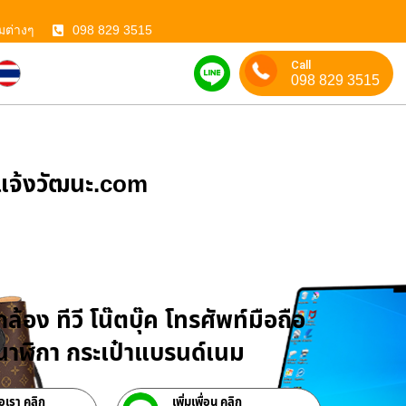
มต่างๆ
098 829 3515
Call
098 829 3515
ําแจ้งวัฒนะ.com
บจำนำสินค้าไอที
ล้อง ทีวี โน๊ตบุ๊ค โทรศัพท์มือถือ
าฬิกา กระเป๋าแบรนด์เนม
่อเรา คลิก
เพิ่มเพื่อน คลิก