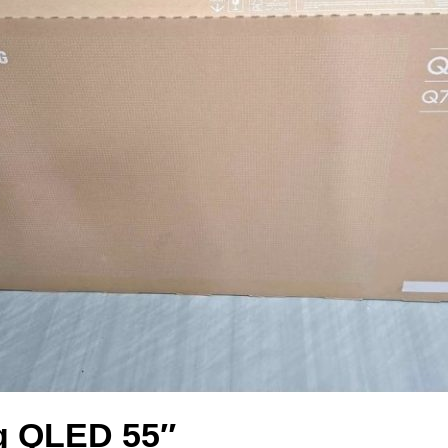
g QLED 55″