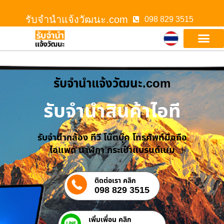
รับจํานําแจ้งวัฒนะ.com
098 829 3515
รับจํานําแจ้งวัฒนะ.com
รับจำนำสินค้าไอที
รับจำนำกล้อง ทีวี โน๊ตบุ๊ค โทรศัพท์มือถือ
ไอแพด นาฬิกา กระเป๋าแบรนด์เนม
ติดต่อเรา คลิก
098 829 3515
เพิ่มเพื่อน คลิก