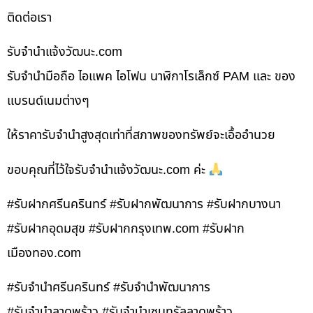
ติดต่อเรา
รับจํานําแจ้งวัฒนะ.com
รับจำนำมือถือ ไอแพค ไอโฟน นาฬิกาโรเล็กซ์ PAM และ ของ
แบรนด์เนมต่างๆ
ให้ราคารับจำนำสูงสุดเท่าที่สภาพของทรัพย์จะเอื้ออำนวย
ขอบคุณที่ไว้ใจรับจำนำแจ้งวัฒนะ.com ค่ะ
#รับฝากศรีนครินทร์ #รับฝากพัฒนาการ #รับฝากบางนา
#รับฝากอุดมสุข #รับฝากกรุงเทพ.com #รับฝาก
เมืองทอง.com
#รับจำนำศรีนครินทร์ #รับจำนำพัฒนาการ
#รับจำนำลาดพร้าว #รับจำนำเซนทรัลลาดพร้าว