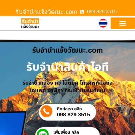
รับจํานําแจ้งวัฒนะ.com
098 829 3515
รับจํานําแจ้งวัฒนะ.com
รับจำนำสินค้าไอที
รับจำนำกล้อง ทีวี โน๊ตบุ๊ค โทรศัพท์มือถือ
ไอแพด นาฬิกา กระเป๋าแบรนด์เนม
ติดต่อเรา คลิก
098 829 3515
เพิ่มเพื่อน คลิก