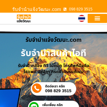
รับจํานําแจ้งวัฒนะ.com
098 829 3515
รับจํานําแจ้งวัฒนะ.com
รับจำนำสินค้าไอที
รับจำนำกล้อง ทีวี โน๊ตบุ๊ค โทรศัพท์มือถือ
ไอแพด นาฬิกา กระเป๋าแบรนด์เนม
ติดต่อเรา คลิก
098 829 3515
เพิ่มเพื่อน คลิก