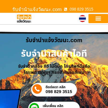
รับจํานําแจ้งวัฒนะ.com
098 829 3515
รับจํานําแจ้งวัฒนะ.com
รับจำนำสินค้าไอที
รับจำนำกล้อง ทีวี โน๊ตบุ๊ค โทรศัพท์มือถือ
ไอแพด นาฬิกา กระเป๋าแบรนด์เนม
ติดต่อเรา คลิก
098 829 3515
เพิ่มเพื่อน คลิก