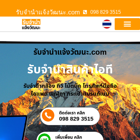
รับจํานําแจ้งวัฒนะ.com
098 829 3515
รับจํานําแจ้งวัฒนะ.com
รับจำนำสินค้าไอที
รับจำนำกล้อง ทีวี โน๊ตบุ๊ค โทรศัพท์มือถือ
ไอแพด นาฬิกา กระเป๋าแบรนด์เนม
ติดต่อเรา คลิก
098 829 3515
เพิ่มเพื่อน คลิก