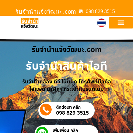
รับจํานําแจ้งวัฒนะ.com
098 829 3515
รับจํานําแจ้งวัฒนะ.com
รับจำนำสินค้าไอที
รับจำนำกล้อง ทีวี โน๊ตบุ๊ค โทรศัพท์มือถือ
ไอแพด นาฬิกา กระเป๋าแบรนด์เนม
ติดต่อเรา คลิก
098 829 3515
เพิ่มเพื่อน คลิก