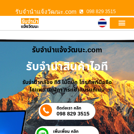
รับจํานําแจ้งวัฒนะ.com
098 829 3515
รับจํานําแจ้งวัฒนะ.com
รับจำนำสินค้าไอที
รับจำนำกล้อง ทีวี โน๊ตบุ๊ค โทรศัพท์มือถือ
ไอแพด นาฬิกา กระเป๋าแบรนด์เนม
ติดต่อเรา คลิก
098 829 3515
เพิ่มเพื่อน คลิก