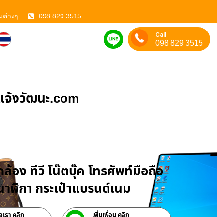
มต่างๆ
098 829 3515
Call
098 829 3515
ําแจ้งวัฒนะ.com
บจำนำสินค้าไอที
ล้อง ทีวี โน๊ตบุ๊ค โทรศัพท์มือถือ
าฬิกา กระเป๋าแบรนด์เนม
่อเรา คลิก
เพิ่มเพื่อน คลิก