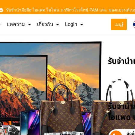
รับจำนำมือถือ ไอแพค ไอโฟน นาฬิกาโรเล็กซ์ PAM และ ของแบรนด์เน
บทความ
เกี่ยวกับ
Login
เมนู
รับจําน
รั
รับจำนำก
ไอแพด น
ติดต