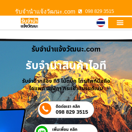
รับจํานําแจ้งวัฒนะ.com
098 829 3515
รับจํานําแจ้งวัฒนะ.com
รับจำนำสินค้าไอที
รับจำนำกล้อง ทีวี โน๊ตบุ๊ค โทรศัพท์มือถือ
ไอแพด นาฬิกา กระเป๋าแบรนด์เนม
ติดต่อเรา คลิก
098 829 3515
เพิ่มเพื่อน คลิก