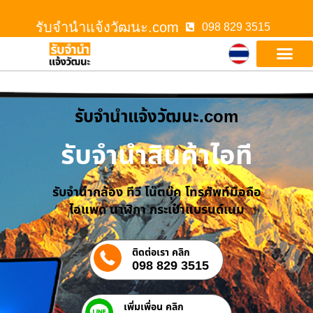
รับจํานําแจ้งวัฒนะ.com
098 829 3515
รับจํานําแจ้งวัฒนะ.com
รับจำนำสินค้าไอที
รับจำนำกล้อง ทีวี โน๊ตบุ๊ค โทรศัพท์มือถือ
ไอแพด นาฬิกา กระเป๋าแบรนด์เนม
ติดต่อเรา คลิก
098 829 3515
เพิ่มเพื่อน คลิก