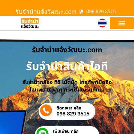
รับจํานําแจ้งวัฒนะ.com
098 829 3515
รับจํานําแจ้งวัฒนะ.com
รับจำนำสินค้าไอที
รับจำนำกล้อง ทีวี โน๊ตบุ๊ค โทรศัพท์มือถือ
ไอแพด นาฬิกา กระเป๋าแบรนด์เนม
ติดต่อเรา คลิก
098 829 3515
เพิ่มเพื่อน คลิก