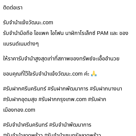
ติดต่อเรา
รับจํานําแจ้งวัฒนะ.com
รับจำนำมือถือ ไอแพค ไอโฟน นาฬิกาโรเล็กซ์ PAM และ ของ
แบรนด์เนมต่างๆ
ให้ราคารับจำนำสูงสุดเท่าที่สภาพของทรัพย์จะเอื้ออำนวย
ขอบคุณที่ไว้ใจรับจำนำแจ้งวัฒนะ.com ค่ะ
#รับฝากศรีนครินทร์ #รับฝากพัฒนาการ #รับฝากบางนา
#รับฝากอุดมสุข #รับฝากกรุงเทพ.com #รับฝาก
เมืองทอง.com
#รับจำนำศรีนครินทร์ #รับจำนำพัฒนาการ
#รับจำนำลาดพร้าว #รับจำนำเซนทรัลลาดพร้าว