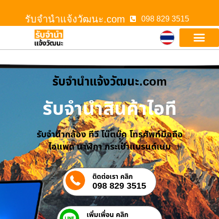
รับจํานําแจ้งวัฒนะ.com
098 829 3515
รับจํานําแจ้งวัฒนะ.com
รับจำนำสินค้าไอที
รับจำนำกล้อง ทีวี โน๊ตบุ๊ค โทรศัพท์มือถือ
ไอแพด นาฬิกา กระเป๋าแบรนด์เนม
ติดต่อเรา คลิก
098 829 3515
เพิ่มเพื่อน คลิก