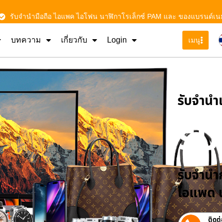
รับจำนำมือถือ ไอแพค ไอโฟน นาฬิกาโรเล็กซ์ PAM และ ของแบรนด์เน
บทความ
เกี่ยวกับ
Login
เมนู
รับจําน
รั
รับจำนำก
ไอแพด น
ติดต