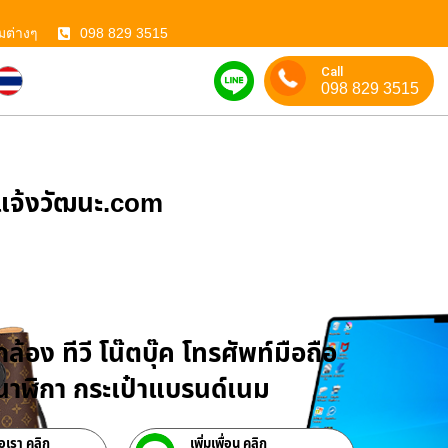
มต่างๆ
098 829 3515
Call
098 829 3515
ําแจ้งวัฒนะ.com
บจำนำสินค้าไอที
ล้อง ทีวี โน๊ตบุ๊ค โทรศัพท์มือถือ
าฬิกา กระเป๋าแบรนด์เนม
่อเรา คลิก
เพิ่มเพื่อน คลิก