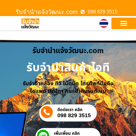
รับจํานําแจ้งวัฒนะ.com
098 829 3515
รับจํานําแจ้งวัฒนะ.com
รับจำนำสินค้าไอที
รับจำนำกล้อง ทีวี โน๊ตบุ๊ค โทรศัพท์มือถือ
ไอแพด นาฬิกา กระเป๋าแบรนด์เนม
ติดต่อเรา คลิก
098 829 3515
เพิ่มเพื่อน คลิก