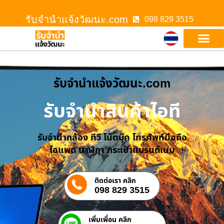
รับจํานําแจ้งวัฒนะ.com
098 829 3515
รับจํานําแจ้งวัฒนะ.com
รับจำนำสินค้าไอที
รับจำนำกล้อง ทีวี โน๊ตบุ๊ค โทรศัพท์มือถือ
ไอแพด นาฬิกา กระเป๋าแบรนด์เนม
ติดต่อเรา คลิก
098 829 3515
เพิ่มเพื่อน คลิก