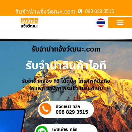
รับจํานําแจ้งวัฒนะ.com
098 829 3515
รับจํานําแจ้งวัฒนะ.com
รับจำนำสินค้าไอที
รับจำนำกล้อง ทีวี โน๊ตบุ๊ค โทรศัพท์มือถือ
ไอแพด นาฬิกา กระเป๋าแบรนด์เนม
ติดต่อเรา คลิก
098 829 3515
เพิ่มเพื่อน คลิก