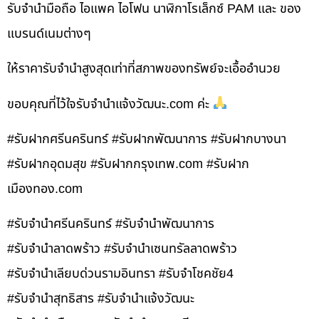
รับจำนำมือถือ ไอแพค ไอโฟน นาฬิกาโรเล็กซ์ PAM และ ของ
แบรนด์เนมต่างๆ
ให้ราคารับจำนำสูงสุดเท่าที่สภาพของทรัพย์จะเอื้ออำนวย
ขอบคุณที่ไว้ใจรับจำนำแจ้งวัฒนะ.com ค่ะ
#รับฝากศรีนครินทร์ #รับฝากพัฒนาการ #รับฝากบางนา
#รับฝากอุดมสุข #รับฝากกรุงเทพ.com #รับฝาก
เมืองทอง.com
#รับจำนำศรีนครินทร์ #รับจำนำพัฒนาการ
#รับจำนำลาดพร้าว #รับจำนำเซนทรัลลาดพร้าว
#รับจำนำเลียบด่วนรามอินทรา #รับจำโชคชัย4
#รับจำนำสุทธิสาร #รับจำนำแจ้งวัฒนะ