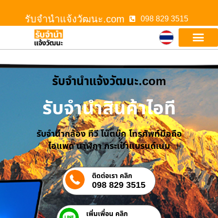
รับจํานําแจ้งวัฒนะ.com
098 829 3515
รับจํานําแจ้งวัฒนะ.com
รับจำนำสินค้าไอที
รับจำนำกล้อง ทีวี โน๊ตบุ๊ค โทรศัพท์มือถือ
ไอแพด นาฬิกา กระเป๋าแบรนด์เนม
ติดต่อเรา คลิก
098 829 3515
เพิ่มเพื่อน คลิก