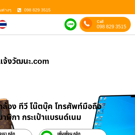
มต่างๆ
098 829 3515
Call
098 829 3515
ําแจ้งวัฒนะ.com
บจำนำสินค้าไอที
ล้อง ทีวี โน๊ตบุ๊ค โทรศัพท์มือถือ
าฬิกา กระเป๋าแบรนด์เนม
่อเรา คลิก
เพิ่มเพื่อน คลิก