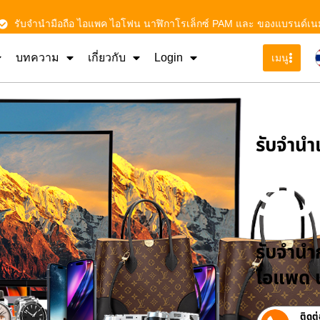
รับจำนำมือถือ ไอแพค ไอโฟน นาฬิกาโรเล็กซ์ PAM และ ของแบรนด์เน
บทความ
เกี่ยวกับ
Login
เมนู
รับจําน
รั
รับจำนำก
ไอแพด น
ติดต