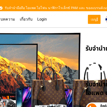
รับจำนำมือถือ ไอแพค ไอโฟน นาฬิกาโรเล็กซ์ PAM และ ของแบรนด์เน
บทความ
เกี่ยวกับ
Login
เมนู
รับจําน
รั
รับจำนำก
ไอแพด น
ติดต