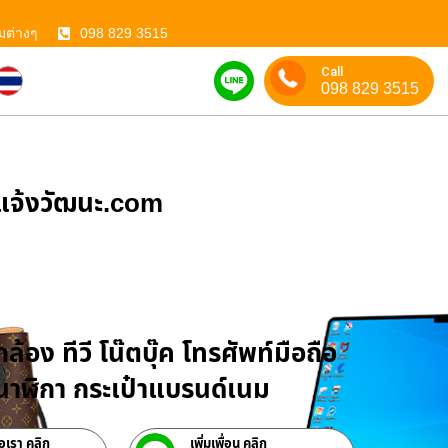
มต่างๆ
098 829 3515
Call
098 829 3515
ําแจ้งวัฒนะ.com
บจำนำสินค้าไอที
ล้อง ทีวี โน๊ตบุ๊ค โทรศัพท์มือถือ
าฬิกา กระเป๋าแบรนด์เนม
่อเรา คลิก
เพิ่มเพื่อน คลิก