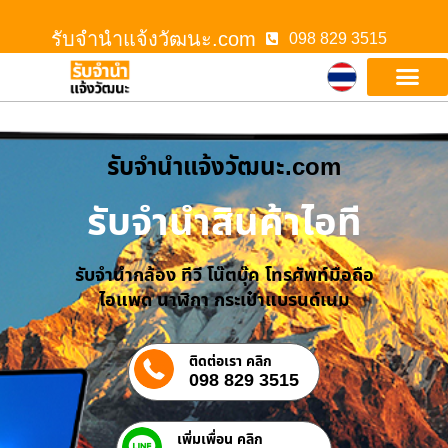
รับจํานําแจ้งวัฒนะ.com
098 829 3515
รับจํานําแจ้งวัฒนะ.com
รับจำนำสินค้าไอที
รับจำนำกล้อง ทีวี โน๊ตบุ๊ค โทรศัพท์มือถือ
ไอแพด นาฬิกา กระเป๋าแบรนด์เนม
ติดต่อเรา คลิก
098 829 3515
เพิ่มเพื่อน คลิก