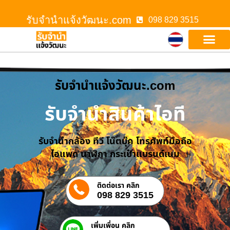
รับจํานําแจ้งวัฒนะ.com
098 829 3515
รับจํานําแจ้งวัฒนะ.com
รับจำนำสินค้าไอที
รับจำนำกล้อง ทีวี โน๊ตบุ๊ค โทรศัพท์มือถือ
ไอแพด นาฬิกา กระเป๋าแบรนด์เนม
ติดต่อเรา คลิก
098 829 3515
เพิ่มเพื่อน คลิก