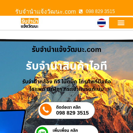
รับจํานําแจ้งวัฒนะ.com
098 829 3515
รับจํานําแจ้งวัฒนะ.com
รับจำนำสินค้าไอที
รับจำนำกล้อง ทีวี โน๊ตบุ๊ค โทรศัพท์มือถือ
ไอแพด นาฬิกา กระเป๋าแบรนด์เนม
ติดต่อเรา คลิก
098 829 3515
เพิ่มเพื่อน คลิก