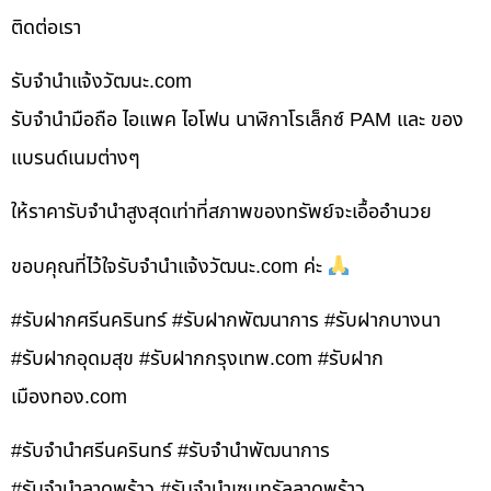
ติดต่อเรา
รับจํานําแจ้งวัฒนะ.com
รับจำนำมือถือ ไอแพค ไอโฟน นาฬิกาโรเล็กซ์ PAM และ ของ
แบรนด์เนมต่างๆ
ให้ราคารับจำนำสูงสุดเท่าที่สภาพของทรัพย์จะเอื้ออำนวย
ขอบคุณที่ไว้ใจรับจำนำแจ้งวัฒนะ.com ค่ะ
#รับฝากศรีนครินทร์ #รับฝากพัฒนาการ #รับฝากบางนา
#รับฝากอุดมสุข #รับฝากกรุงเทพ.com #รับฝาก
เมืองทอง.com
#รับจำนำศรีนครินทร์ #รับจำนำพัฒนาการ
#รับจำนำลาดพร้าว #รับจำนำเซนทรัลลาดพร้าว