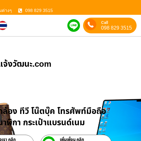
มต่างๆ
098 829 3515
Call
098 829 3515
ําแจ้งวัฒนะ.com
บจำนำสินค้าไอที
ล้อง ทีวี โน๊ตบุ๊ค โทรศัพท์มือถือ
าฬิกา กระเป๋าแบรนด์เนม
่อเรา คลิก
เพิ่มเพื่อน คลิก