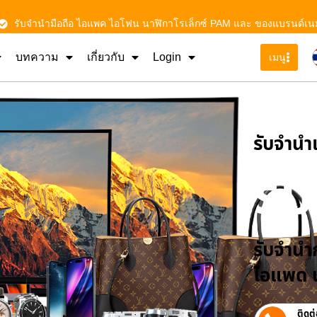
รับจำนำมือถือ ไอแพค ไอโฟน นาฬิกาโรเล็กซ์ PAM และ ของแบรนด์เน
บทความ
เกี่ยวกับ
Login
เมนู
รับจําน
รั
รับจำนำก
ไอแพด น
ติดต