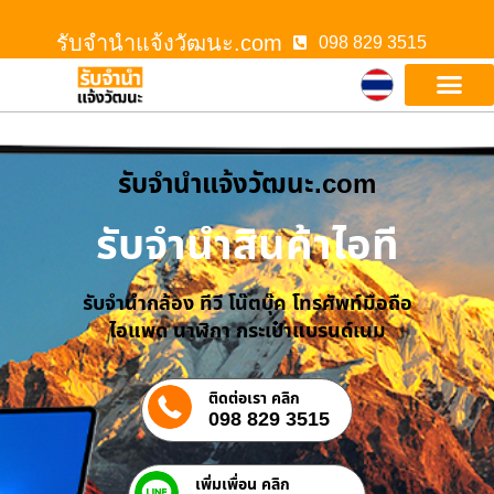
รับจํานําแจ้งวัฒนะ.com
098 829 3515
รับจํานําแจ้งวัฒนะ.com
รับจำนำสินค้าไอที
รับจำนำกล้อง ทีวี โน๊ตบุ๊ค โทรศัพท์มือถือ
ไอแพด นาฬิกา กระเป๋าแบรนด์เนม
ติดต่อเรา คลิก
098 829 3515
เพิ่มเพื่อน คลิก