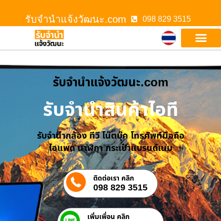
รับจํานําแจ้งวัฒนะ.com
098 829 3515
รับจํานําแจ้งวัฒนะ.com
รับจำนำสินค้าไอที
รับจำนำกล้อง ทีวี โน๊ตบุ๊ค โทรศัพท์มือถือ
ไอแพด นาฬิกา กระเป๋าแบรนด์เนม
ติดต่อเรา คลิก
098 829 3515
เพิ่มเพื่อน คลิก