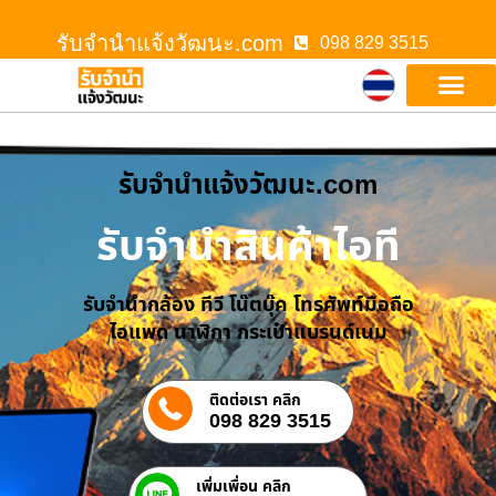
รับจํานําแจ้งวัฒนะ.com
098 829 3515
รับจํานําแจ้งวัฒนะ.com
รับจำนำสินค้าไอที
รับจำนำกล้อง ทีวี โน๊ตบุ๊ค โทรศัพท์มือถือ
ไอแพด นาฬิกา กระเป๋าแบรนด์เนม
ติดต่อเรา คลิก
098 829 3515
เพิ่มเพื่อน คลิก