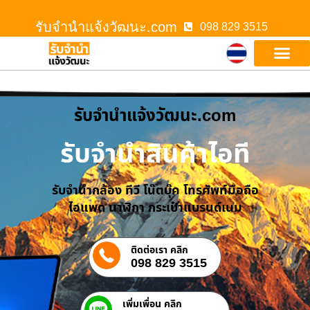
รับจํานําแจ้งวัฒนะ.com
098 829 3515
รับจํานําแจ้งวัฒนะ.com
รับจำนำสินค้าไอที
รับจำนำกล้อง ทีวี โน๊ตบุ๊ค โทรศัพท์มือถือ
ไอแพด นาฬิกา กระเป๋าแบรนด์เนม
ติดต่อเรา คลิก
098 829 3515
เพิ่มเพื่อน คลิก