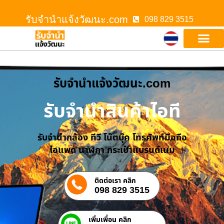
รับจํานําแจ้งวัฒนะ.com
098 829 3515
รับจํานําแจ้งวัฒนะ.com
รับจำนำสินค้าไอที
รับจำนำกล้อง ทีวี โน๊ตบุ๊ค โทรศัพท์มือถือ
ไอแพด นาฬิกา กระเป๋าแบรนด์เนม
ติดต่อเรา คลิก
098 829 3515
เพิ่มเพื่อน คลิก