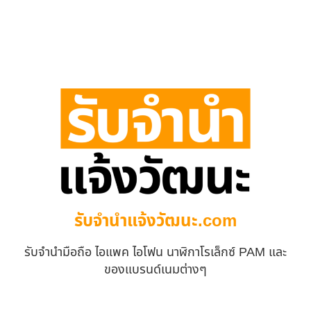
รับจํานําแจ้งวัฒนะ.com
รับจำนำมือถือ ไอแพค ไอโฟน นาฬิกาโรเล็กซ์ PAM และ
ของแบรนด์เนมต่างๆ