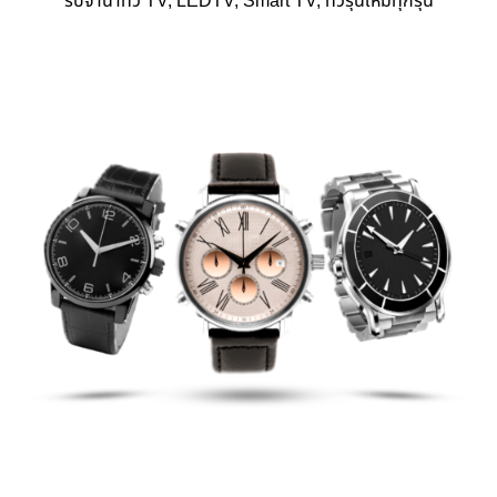
รับจำนำทีวี TV, LEDTV, Smart TV, ทีวีรุ่นใหม่ทุกรุ่น