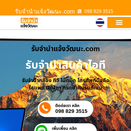
รับจํานําแจ้งวัฒนะ.com
098 829 3515
รับจํานําแจ้งวัฒนะ.com
รับจำนำสินค้าไอที
รับจำนำกล้อง ทีวี โน๊ตบุ๊ค โทรศัพท์มือถือ
ไอแพด นาฬิกา กระเป๋าแบรนด์เนม
ติดต่อเรา คลิก
098 829 3515
เพิ่มเพื่อน คลิก