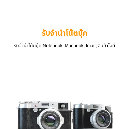
รับจำนำโน๊ตบุ๊ค
รับจำนำโน๊ตบุ๊ค Notebook, Macbook, Imac, สินค้าไอที