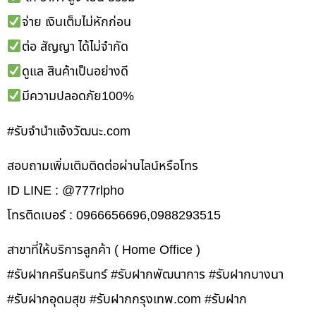
จ่าย เงินเต็มไม่หักก่อน
ต่อ สัญญา ได้ไม่จำกัด
ดูแล สินค้าเป็นอย่างดี
มีความปลอดภัย100%
#รับจํานําแจ้งวัฒนะ.com
สอบถามเพิ่มเติมติดต่อผ่านไลน์หรือโทร
ID LINE : @777rlpho
โทรติดเบอร์ : 0966656696,0988293515
สาขาที่ให้บริการลูกค้า ( Home Office )
#รับฝากศรีนครินทร์ #รับฝากพัฒนาการ #รับฝากบางนา
#รับฝากอุดมสุข #รับฝากกรุงเทพ.com #รับฝาก