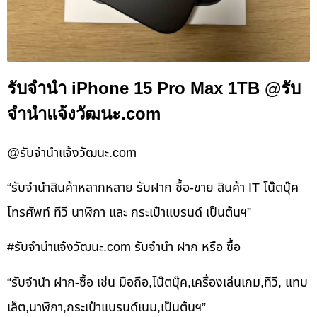
รับจำนำ iPhone 15 Pro Max 1TB @รับ
จำนำแจ้งวัฒนะ.com
@รับจำนำแจ้งวัฒนะ.com
“รับจำนำสินค้าหลากหลาย รับฝาก ซื้อ-ขาย สินค้า IT โน๊ตบุ๊ค
โทรศัพท์ ทีวี นาฬิกา และ กระเป๋าแบรนด์ เป็นต้นฯ”
#รับจํานําแจ้งวัฒนะ.com รับจำนำ ฝาก หรือ ซื้อ
“รับจำนำ ฝาก-ซื้อ เช่น มือถือ,โน๊ตบุ๊ค,เครื่องเล่นเกม,ทีวี, แทบ
เล็ต,นาฬิกา,กระเป๋าแบรนด์เนม,เป็นต้นฯ”